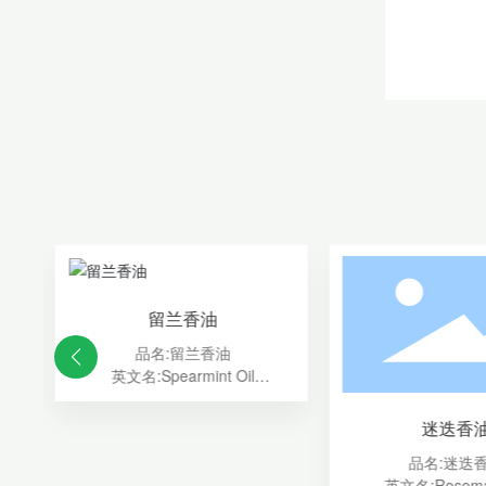
留兰香油
品名:留兰香油
英文名:Spearmint Oil
体
外观性状:淡黄色至淡黄绿色液体
气，
气味:具有留兰香叶片清甜微凉香
迷迭香
味
品名:迷迭
提取方法:水蒸气蒸馏
英文名:Rosemar