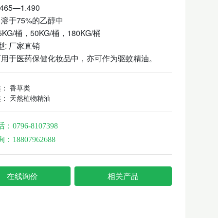
.465—1.490
 溶于75%的乙醇中
5KG/桶，50KG/桶，180KG/桶
型: 厂家直销
 可用于医药保健化妆品中，亦可作为驱蚊精油。
类：
香草类
类：
天然植物精油
话：
0796-8107398
询：
18807962688
在线询价
相关产品