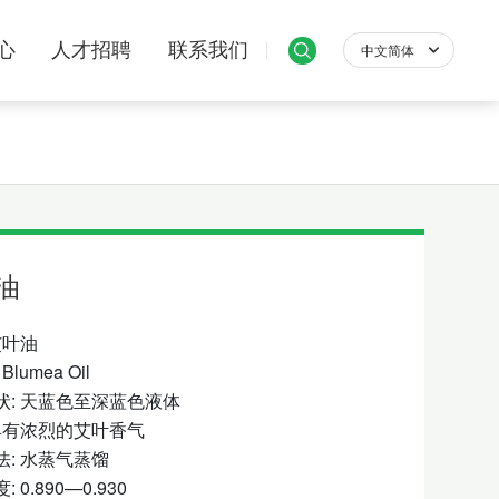
心
人才招聘
联系我们
中文简体
English
中文简体
油
艾叶油
lumea Oil
状: 天蓝色至深蓝色液体
 具有浓烈的艾叶香气
法: 水蒸气蒸馏
 0.890—0.930