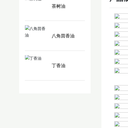
茶树油
八角茴香油
丁香油