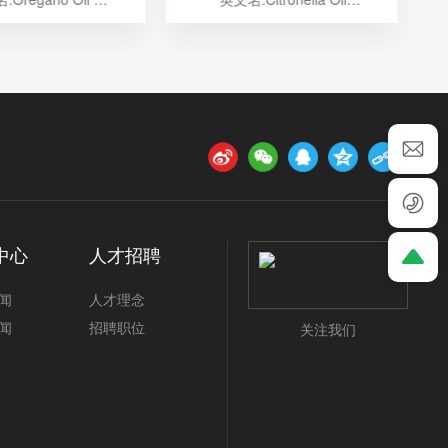
成分:含量90%
主要成分:含量85%
性状:浅黄色液体
外观性状:黄色液体
味:特有香气
气味:具有强烈的青草香
方法:水蒸气蒸馏
提取方法:水蒸气蒸馏
:0.955～0.985
相对密度:0.880～0.900
1.500～1.515
折光:1.4660～1.4730
度:-2°～+3°C
比旋度:-5°～0°
:溶于75%乙醇中
包装:25KG/桶，50KG/桶，
KG/桶，50KG/桶，
180KG/桶
180KG/桶
服务类型:厂家直销
类型:厂家直销
用途:广泛用于日用护理、生活调
中心
人才招聘
于畜牧、医药保健、食
香，生活家居等领域。
、日化和农业中。
闻
人才理念
闻
招聘职位
关注我们