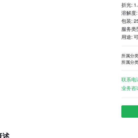
折光: 1
溶解度:
包装: 2
服务类
用途:
所属分
所属分
联系电
业务咨
概述