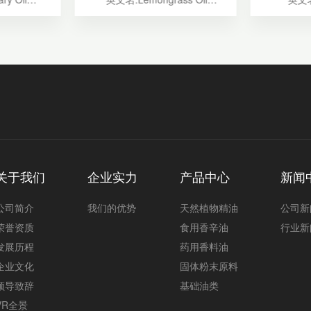
淡黄色液体
外观性状:淡黄至浅棕色液体
主要
的青草似清凉
气味:具有清甜柠檬和药草香味
外观
脑气息
提取方法:水蒸气蒸馏
气
气蒸馏
相对密度:0.885—0.905
提取
—0.910
折光:1.4830—1.4890
相对密度
.472
旋光度:-4°～+1°
折光:
0KG/桶，
包装:25KG/桶，50KG/桶，
旋光
桶
180KG/桶
溶解度
家直销
服务类型:厂家直销
包装:25
保健、护肤化
用途:本产品可广泛用于美容护
中。
肤，医药保健，食品等行业。
服务
关于我们
企业实力
产品中心
新闻
用途:可用
品工业
公司简介
我们的优势
天然植物精油
公司新
荣誉资质
食用香辛油
行业新
发展历程
药用香料油
企业文化
固体粉末原料
领导致辞
基础油类
VR全景