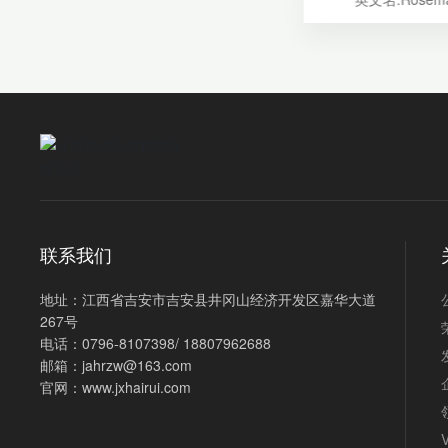
相对密度:0.942～0.954
外观性状:无色至
折光:1.4880～1.4960
气味:迷迭香所特有
旋光度:-59°～ -50°
气味和甜樟
溶解度:溶于75%的乙醇中
提取方法:水蒸
包装:25KG/桶，50KG/桶，
相对密度:0.892
180KG/桶
折光:1.464—1
服务类型:厂家直销
包装:25KG/桶，5
日化
用途:广泛用于食品，医药、日化
180KG/
工业中。
服务类型:厂
用途:主要用于医药
妆品、食品
联系我们
地址：江西省吉安市吉安县井冈山经济开发区嘉华大道
267号
电话：
0796-8107398
/
18807962688
邮箱：
jahrzw@163.com
官网：
www.jxhairui.com